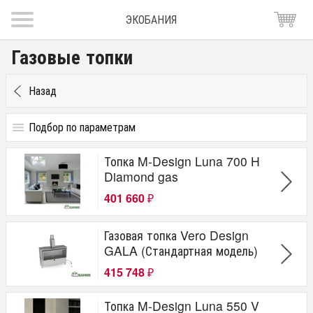
ЭКОБАНИЯ
Газовые топки
Назад
Подбор по параметрам
Цена
Топка M-Design Luna 700 H
от
до
руб.
Diamond gas
401 660
Бренд
₽
Kratki
Газовая топка Vero Design
M-Design
GALA (Стандартная модель)
Vero Design
415 748
₽
Топка M-Design Luna 550 V