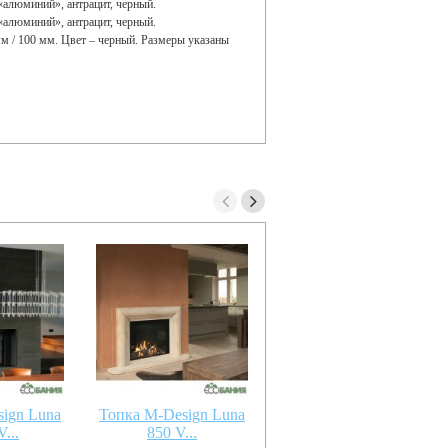
«алюминий», антрацит, черный.
«алюминий», антрацит, черный.
м / 100 мм. Цвет – черный. Размеры указаны
ign Luna
Топка M-Design Luna
Топка M-Design Luna
...
850 V...
700 H...