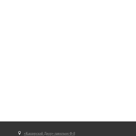
«Каширский Двор» павильон Ф-8