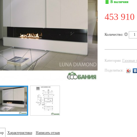
В наличии
453 910
Количество:
Категории:
Газовые 
Поделиться:
ор
Характеристики
Написать отзыв