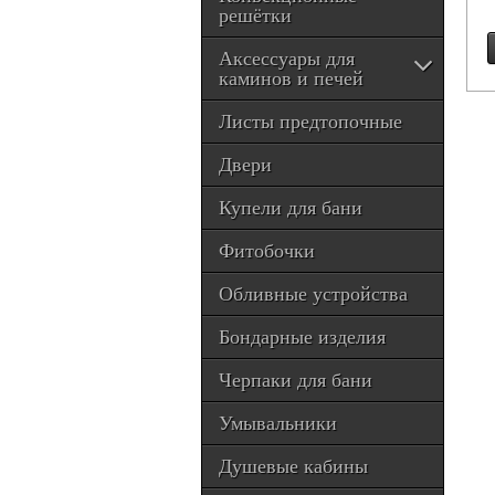
решётки
Аксессуары для
каминов и печей
Листы предтопочные
Двери
Купели для бани
Фитобочки
Обливные устройства
Бондарные изделия
Черпаки для бани
Умывальники
Душевые кабины