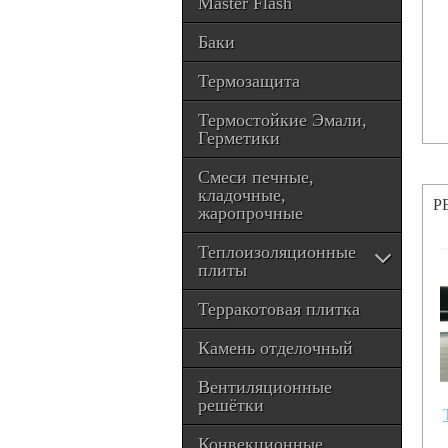
Master Flash
Баки
Термозащита
Термостойкие Эмали,
Герметики
Смеси печные,
кладочные,
Р
жаропрочные
Теплоизоляционные
плиты
Терракотовая плитка
Камень отделочный
Вентиляционные
решётки
Конвекционные