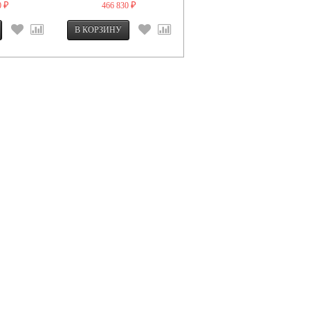
0
466 830
401 660
₽
₽
₽