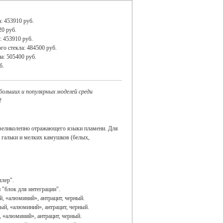
: 453910 руб.
20 руб.
: 453910 руб.
го стекла: 484500 руб.
а: 505400 руб.
б.
ольших и популярных моделей среди
!
, великолепно отражающего языки пламени. Для
 гальки и мелких камушков (белых,
ллер".
 "блок для интеграции".
й, «алюминий», антрацит, черный.
лый, «алюминий», антрацит, черный.
, «алюминий», антрацит, черный.