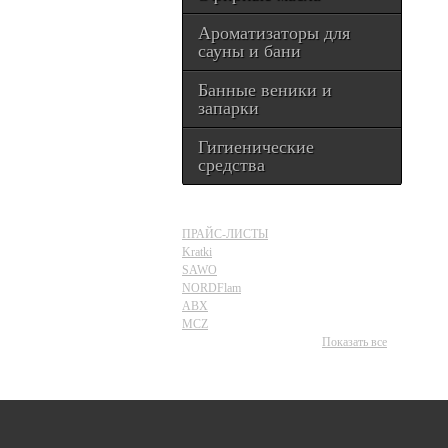
Ароматизаторы для
сауны и бани
Банные веники и
запарки
Гигиенические
средства
ПРАЙС-ЛИСТЫ
Kratki
SAWO
NORDFlam
ABX
MCZ
Показать все