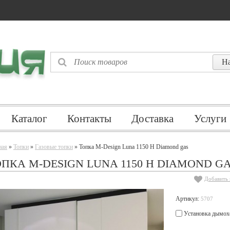
Каталог
Контакты
Доставка
Услуги
ная
»
Топки
»
Газовые топки
» Топка M-Design Luna 1150 H Diamond gas
ПКА M-DESIGN LUNA 1150 H DIAMOND G
Добавить 
Артикул:
5707
Установка дымох