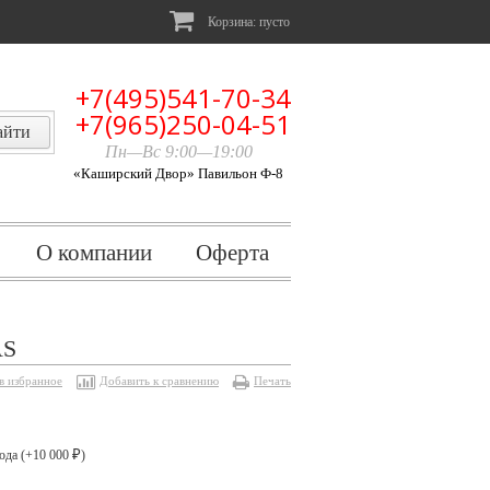
Корзина:
пусто
+7(495)541-70-34
+7(965)250-04-51
Пн—Вс 9:00—19:00
«Каширский Двор» Павильон Ф-8
О компании
Оферта
AS
в избранное
Добавить к сравнению
Печать
ода (+
10 000
)
₽