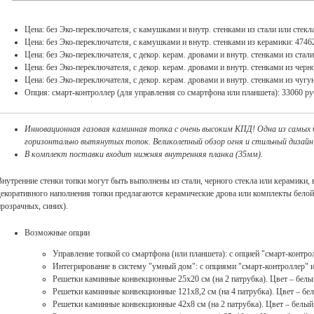
Цена: без Эко-переключателя, с камушками и внутр. стенками из стали или стекла
Цена: без Эко-переключателя, с камушками и внутр. стенками из керамики: 4746
Цена: без Эко-переключателя, с декор. керам. дровами и внутр. стенками из стали
Цена: без Эко-переключателя, с декор. керам. дровами и внутр. стенками из черно
Цена: без Эко-переключателя, с декор. керам. дровами и внутр. стенками из чугун
Опция: смарт-контроллер (для управления со смартфона или планшета): 33060 ру
Инновационная газовая каминная топка с очень высоким КПД! Одна из самых б
горизонтально вытянутых топок. Великолепный обзор огня и стильный дизайн
В комплект поставки входит нижняя внутренняя планка (35мм).
Внутренние стенки топки могут быть выполнены из стали, черного стекла или керамики
декоративного наполнения топки предлагаются керамические дрова или комплекты белой
прозрачных, синих).
Возможные опции
Управление топкой со смартфона (или планшета): с опцией "смарт-контро
Интегрирование в систему "умный дом": с опциями "смарт-контроллер" и
Решетки каминные конвекционные 25х20 см (на 2 патрубка). Цвет – белы
Решетки каминные конвекционные 121х8,2 см (на 4 патрубка). Цвет – бе
Решетки каминные конвекционные 42х8 см (на 2 патрубка). Цвет – белый