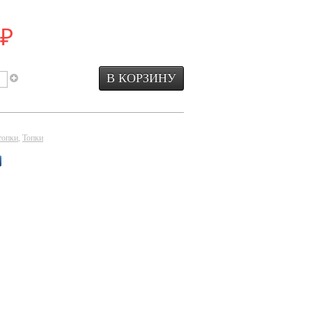
₽
топки
,
Топки