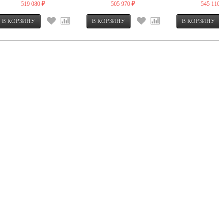
519 080
505 970
545 11
₽
₽