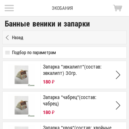
ЭКОБАНИЯ
Банные веники и запарки
Назад
Подбор по параметрам
Цена
Запарка "эвкалипт"(состав:
от
до
руб.
эвкалипт) 30гр.
180
Бренд
₽
Россия
Запарка "чабрец"(состав:
Русский пар
чабрец)
180
₽
Запарка "хвоя"(состав: хвойные