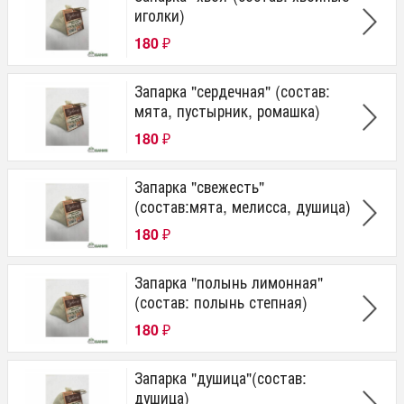
иголки)
180
₽
Запарка "сердечная" (состав:
мята, пустырник, ромашка)
180
₽
Запарка "свежесть"
(состав:мята, мелисса, душица)
180
₽
Запарка "полынь лимонная"
(состав: полынь степная)
180
₽
Запарка "душица"(состав:
душица)