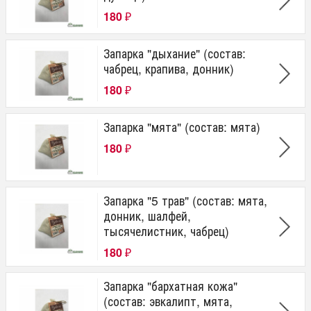
180
₽
Запарка "дыхание" (состав:
чабрец, крапива, донник)
180
₽
Запарка "мята" (состав: мята)
180
₽
Запарка "5 трав" (состав: мята,
донник, шалфей,
тысячелистник, чабрец)
180
₽
Запарка "бархатная кожа"
(состав: эвкалипт, мята,