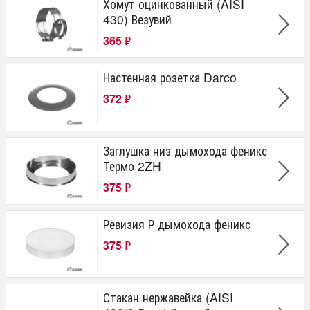
Хомут оцинкованный (AISI
430) Везувий
365
₽
Настенная розетка Darco
372
₽
Заглушка низ дымохода феникс
Термо 2ZH
375
₽
Ревизия Р дымохода феникс
375
₽
Стакан нержавейка (AISI