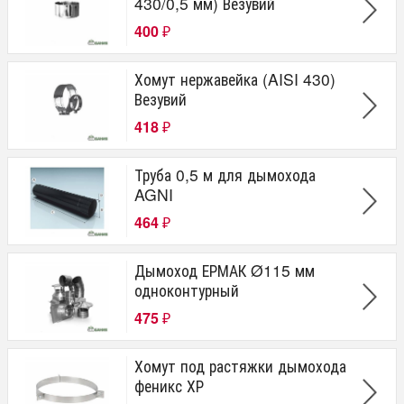
430/0,5 мм) Везувий
400
₽
Хомут нержавейка (AISI 430)
Везувий
418
₽
Труба 0,5 м для дымохода
AGNI
464
₽
Дымоход ЕРМАК Ø115 мм
одноконтурный
475
₽
Хомут под растяжки дымохода
феникс ХР