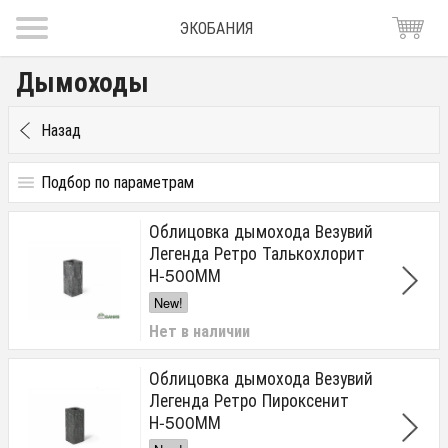
ЭКОБАНИЯ
Дымоходы
Назад
Подбор по параметрам
Цена
Облицовка дымохода Везувий
от
до
руб.
Легенда Ретро Талькохлорит
Н-500ММ
Бренд
New!
KEDDY
Нет в наличии
ЕРМАК
Везувий
Облицовка дымохода Везувий
Варвара
Легенда Ретро Пироксенит
Darco
Н-500ММ
SCHIEDEL
Феникс