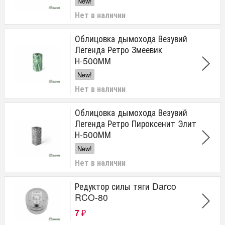
New!
LAVA
Нет в наличии
AGNI
Вулкан Дымоходы
Облицовка дымохода Везувий
Tubest
Легенда Ретро Змеевик
Н-500ММ
New!
Нет в наличии
Облицовка дымохода Везувий
Легенда Ретро Пироксенит Элит
Н-500ММ
New!
Нет в наличии
Редуктор силы тяги Darco
RCO-80
7
₽