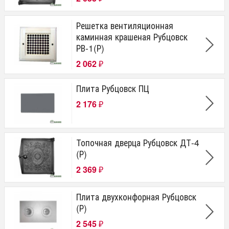
Решетка вентиляционная
каминная крашеная Рубцовск
РВ-1(Р)
2 062
₽
Плита Рубцовск ПЦ
2 176
₽
Топочная дверца Рубцовск ДТ-4
(Р)
2 369
₽
Плита двухконфорная Рубцовск
(Р)
2 545
₽