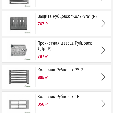
Защита Рубцовск "Кольчуга" (Р)
767
₽
Прочистная дверца Рубцовск
ДПр (Р)
797
₽
Колосник Рубцовск РУ-3
805
₽
Колосник Рубцовск 1В
858
₽