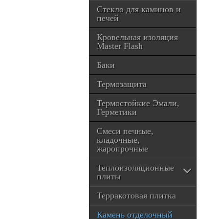
Стекло для каминов и
печей
Кровельная изоляция
Master Flash
Баки
Термозащита
Термостойкие Эмали,
Герметики
Смеси печные,
кладочные,
жаропрочные
Теплоизоляционные
плиты
Терракотовая плитка
Камень отделочный