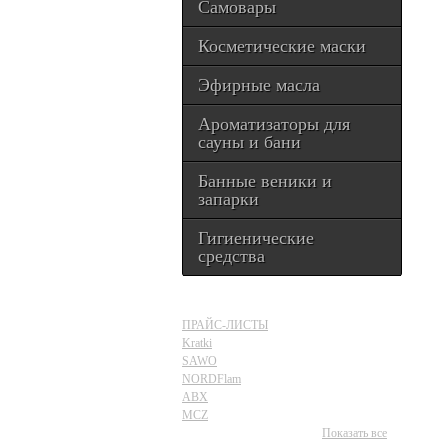
Самовары
Косметические маски
Эфирные масла
Ароматизаторы для
сауны и бани
Банные веники и
запарки
Гигиенические
средства
ПРАЙС-ЛИСТЫ
Kratki
SAWO
NORDFlam
ABX
MCZ
Показать все