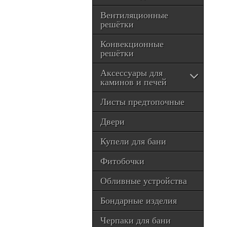
Вентиляционные
решётки
Конвекционные
решётки
Аксессуары для
каминов и печей
Листы предтопочные
Двери
Купели для бани
Фитобочки
Обливные устройства
Бондарные изделия
Черпаки для бани