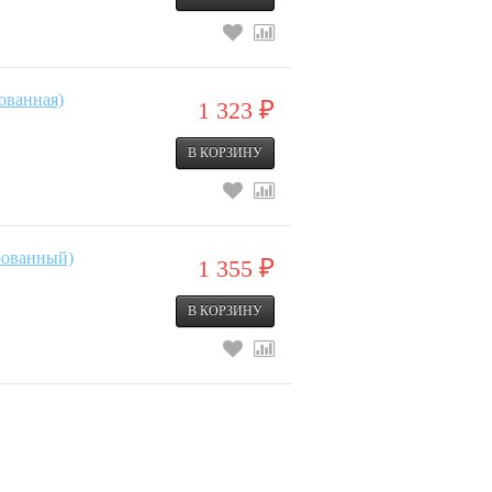
ованная)
1 323
₽
рованный)
1 355
₽