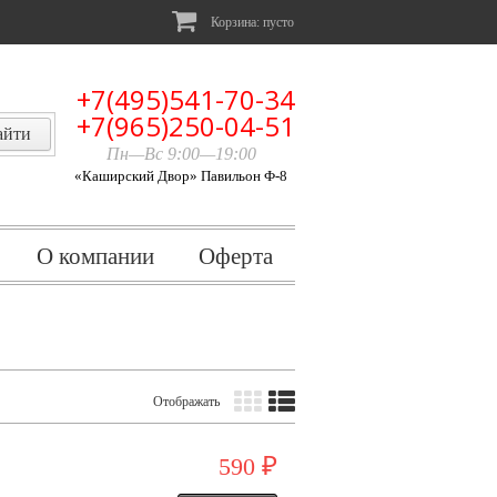
Корзина:
пусто
+7(495)541-70-34
+7(965)250-04-51
Пн—Вс 9:00—19:00
«Каширский Двор» Павильон Ф-8
О компании
Оферта
Отображать
590
₽