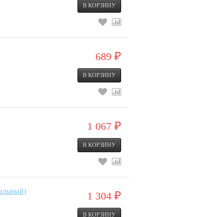
689
₽
1 067
₽
ральный)
1 304
₽