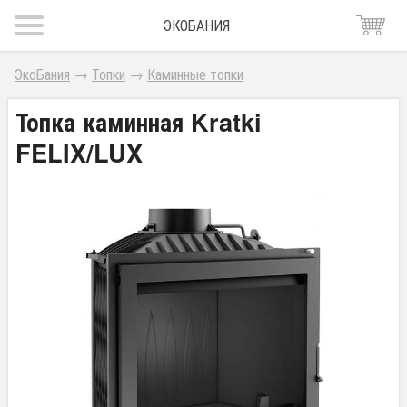
ЭКОБАНИЯ
ЭкоБания
→
Топки
→
Каминные топки
Топка каминная Kratki
FELIX/LUX