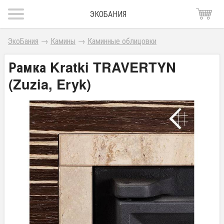
ЭКОБАНИЯ
ЭкоБания
→
Камины
→
Каминные облицовки
Рамка Kratki TRAVERTYN
(Zuzia, Eryk)