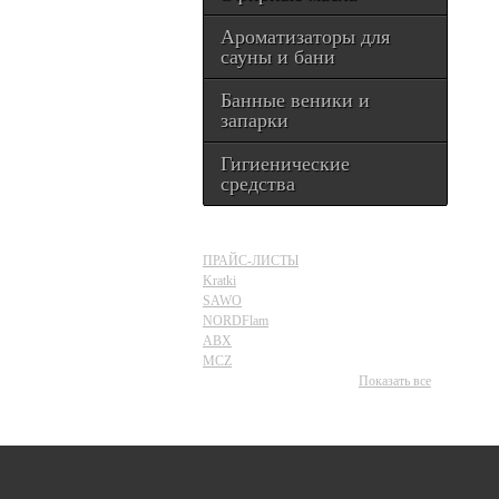
Ароматизаторы для
сауны и бани
Банные веники и
запарки
Гигиенические
средства
ПРАЙС-ЛИСТЫ
Kratki
SAWO
NORDFlam
ABX
MCZ
Показать все