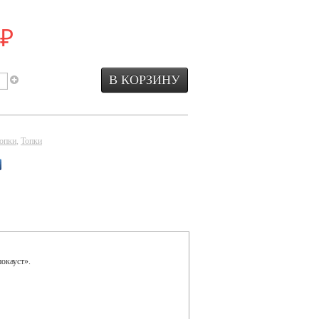
₽
опки
,
Топки
окауст».