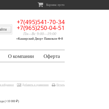
Корзина:
пусто
+7(495)541-70-34
+7(965)250-04-51
Пн—Вс 9:00—19:00
«Каширский Двор» Павильон Ф-8
О компании
Оферта
в избранное
Добавить к сравнению
Печать
ода (+
10 000
)
₽