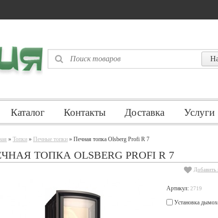
Каталог
Контакты
Доставка
Услуги
ная
»
Топки
»
Печные топки
» Печная топка Olsberg Profi R 7
ЧНАЯ ТОПКА OLSBERG PROFI R 7
Добавить 
Артикул:
2719
Установка дымох