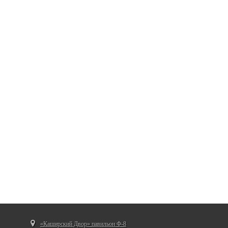
«Каширский Двор» павильон Ф-8