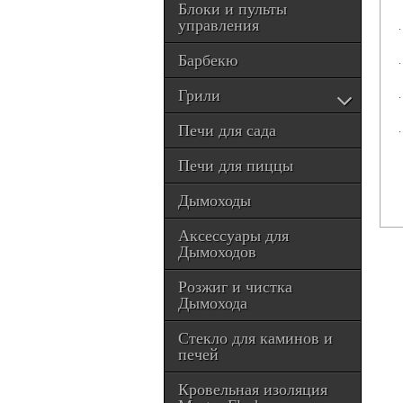
Блоки и пульты
управления
Барбекю
Грили
Печи для сада
Печи для пиццы
Дымоходы
Аксессуары для
Дымоходов
Розжиг и чистка
Дымохода
Стекло для каминов и
печей
Кровельная изоляция