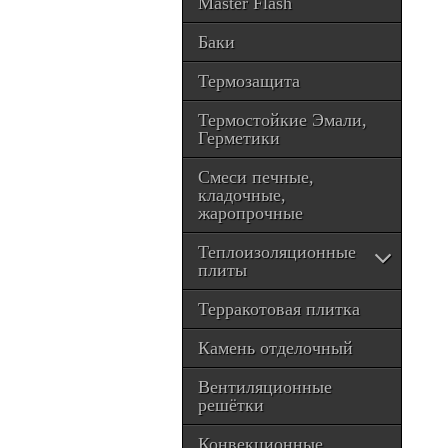
Master Flash
Баки
Термозащита
Термостойкие Эмали,
Герметики
Смеси печные,
кладочные,
жаропрочные
Теплоизоляционные
плиты
Терракотовая плитка
Камень отделочный
Вентиляционные
решётки
Конвекционные