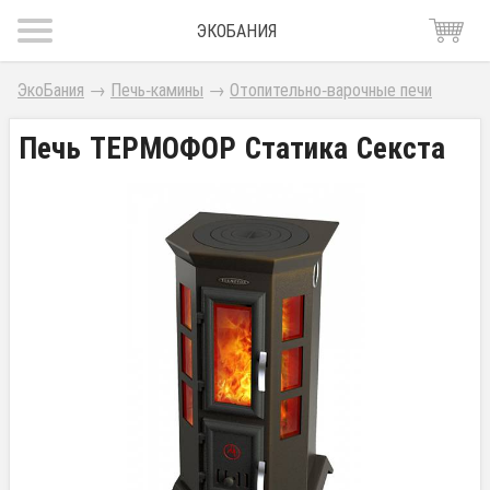
ЭКОБАНИЯ
ЭкоБания
→
Печь-камины
→
Отопительно-варочные печи
Печь ТЕРМОФОР Статика Секста