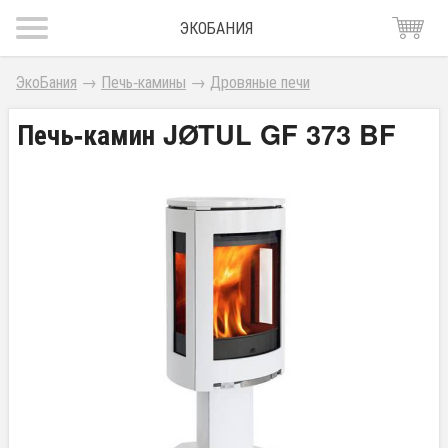
ЭКОБАНИЯ
ЭкоБания
→
Печь-камины
→
Дровяные печи
Печь-камин JØTUL GF 373 BF