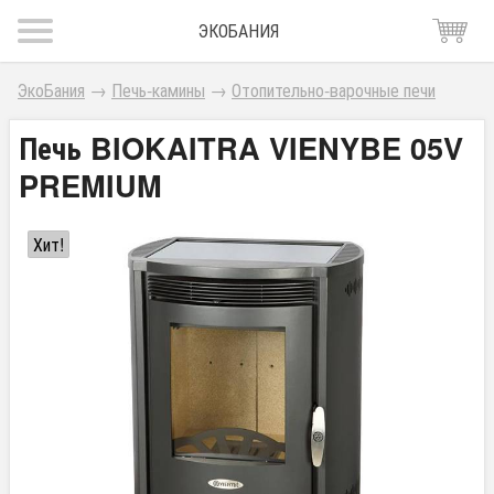
ЭКОБАНИЯ
ЭкоБания
→
Печь-камины
→
Отопительно-варочные печи
Печь BIOKAITRA VIENYBE 05V
PREMIUM
Хит!