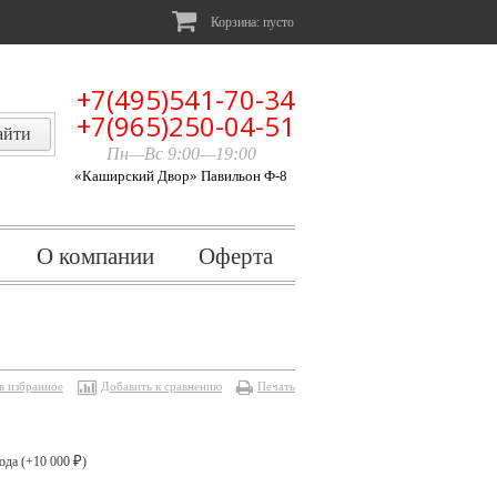
Корзина:
пусто
+7(495)541-70-34
+7(965)250-04-51
Пн—Вс 9:00—19:00
«Каширский Двор» Павильон Ф-8
О компании
Оферта
в избранное
Добавить к сравнению
Печать
ода (+
10 000
)
₽