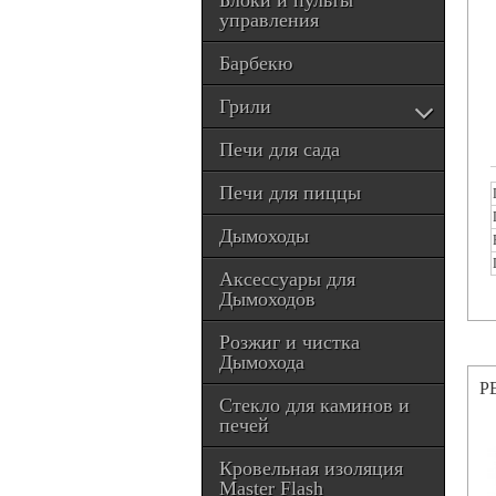
Блоки и пульты
управления
Барбекю
Грили
Печи для сада
Печи для пиццы
Дымоходы
Аксессуары для
Дымоходов
Розжиг и чистка
Дымохода
Р
Стекло для каминов и
печей
Кровельная изоляция
Master Flash