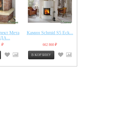
лект Мета
Камин Schmid S5 Eck...
Камин Schmid S4 Eck...
А...
1
662 860
561 660
₽
₽
₽