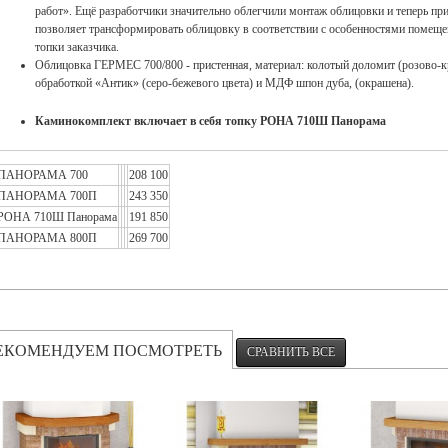
работ». Ещё разработчики значительно облегчили монтаж облицовки и теперь пр
позволяет трансформировать облицовку в соответствии с особенностями помещен
топки заказчика.
Облицовка ГЕРМЕС 700/800 - пристенная, материал: колотый доломит (розово-кр
обработкой «Антик» (серо-бежевого цвета) и МДФ шпон дуба, (окрашена).
Каминокомплект включает в себя топку РОНА 710Ш Панорама
ПАНОРАМА 700
208 100
ПАНОРАМА 700П
243 350
РОНА 710Ш Панорама
191 850
ПАНОРАМА 800П
269 700
ЕКОМЕНДУЕМ ПОСМОТРЕТЬ