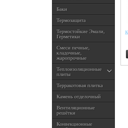
Баки
Термозащита
Термостойкие Эмали,
К
Герметики
Смеси печные,
кладочные,
жаропрочные
Теплоизоляционные
плиты
Терракотовая плитка
Камень отделочный
Вентиляционные
решётки
Конвекционные