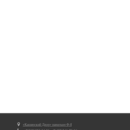
«Каширский Двор» павильон Ф-8