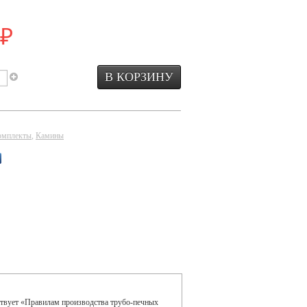
₽
омплекты
,
Камины
ствует «Правилам производства трубо-печных