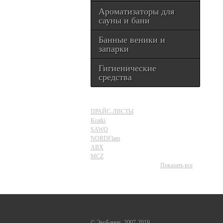
Ароматизаторы для
сауны и бани
Банные веники и
запарки
Гигиенические
средства
ПРАЙС-ЛИСТЫ
Kratki
SAWO
NORDFlam
ABX
MCZ
Показать все
©
ЭкоБания
, 2007-2019