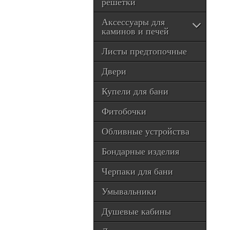
решётки
Аксессуары для
каминов и печей
Листы предтопочные
Двери
Купели для бани
Фитобочки
Обливные устройства
Бондарные изделия
Черпаки для бани
Умывальники
Душевые кабины