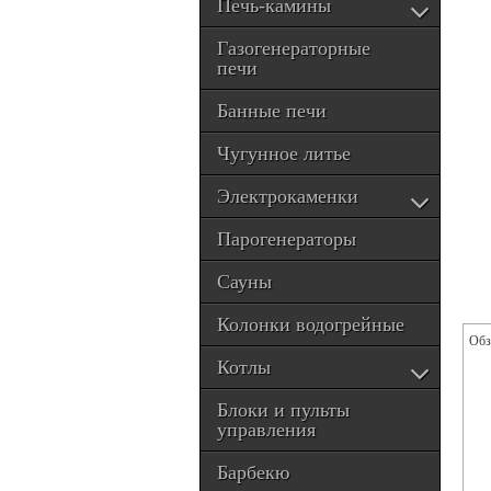
Печь-камины
Газогенераторные
печи
Банные печи
Чугунное литье
Электрокаменки
Парогенераторы
Сауны
Колонки водогрейные
Обз
Котлы
Блоки и пульты
управления
Барбекю