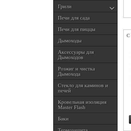
Грили
Печи для сада
Печи для пиццы
С
Дымоходы
Аксессуары для
Дымоходов
Розжиг и чистка
Дымохода
Стекло для каминов и
печей
Кровельная изоляция
Master Flash
Баки
Термозащита