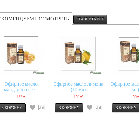
ЕКОМЕНДУЕМ ПОСМОТРЕТЬ
Эфирное масло
Эфирное масло лимона
Эфирное масл
мандарина (10...
(10 мл)
мл)
182
156
156
₽
₽