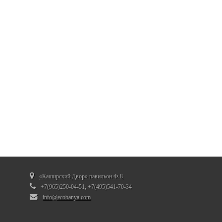
«Каширский Двор» павильон Ф-8
+7(965)250-04-51; +7(495)541-70-34
info@ecobanya.com