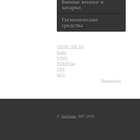
Банные веники и
запарки
Гигиенические
средства
ПРАЙС-ЛИСТЫ
Kratki
SAWO
NORDFlam
ABX
MCZ
Показать все
©
ЭкоБания
, 2007-2019