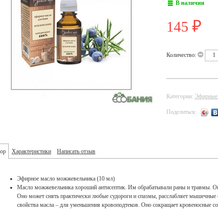
В наличии
145
₽
Количество:
Категории:
Эфирные
Поделиться:
ор
Характеристики
Написать отзыв
Эфирное масло можжевельника (10 мл)
Масло можжевельника хороший антисептик. Им обрабатывали раны и травмы. Он
Оно может снять практически любые судороги и спазмы, расслабляет мышечные 
свойства масла – для уменьшения кровоподтеков. Оно сокращает кровеносные со