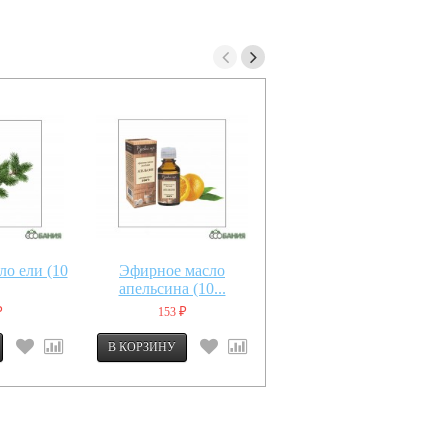
о ели (10
Эфирное масло
Композиция зфирных
апельсина (10...
масел...
153
152
₽
₽
₽