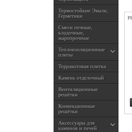
Термостойкие Эмали,
Герметики
Р
Смеси печные,
кладочные,
жаропрочные
Теплоизоляционные
плиты
Терракотовая плитка
Камень отделочный
Вентиляционные
решётки
Конвекционные
решётки
Аксессуары для
каминов и печей