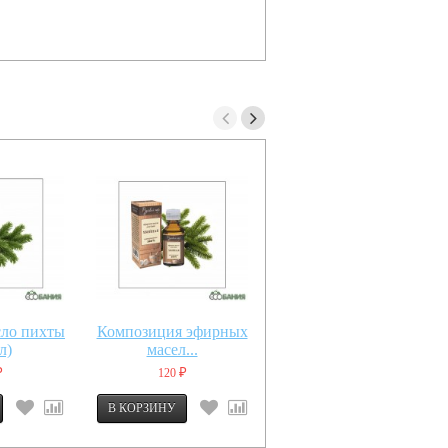
сло пихты
Композиция эфирных
Запарка...
л)
масел...
120
180
₽
₽
₽