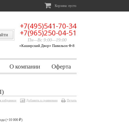
Корзина:
пусто
+7(495)541-70-34
+7(965)250-04-51
Пн—Вс 9:00—19:00
«Каширский Двор» Павильон Ф-8
О компании
Оферта
)
в избранное
Добавить к сравнению
Печать
ода (+
10 000
)
₽