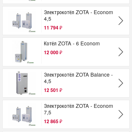
Greivari
Стэн
Электрокотёл ZOTA - Econom
НМК
4,5
Теплодар
Zota
11 794
₽
Лемакс
BURNIT
ATON
Котёл ZOTA - 6 Econom
ЭВАН
12 000
NIBE
₽
Kentatsu furst
Расположение
Электрокотёл ZOTA Balance -
Настенное
4,5
Парапетное
12 501
Напольное
₽
Тип
Электрокотёл ZOTA - Econom
Газовый
7,5
Твердотопливный
12 865
₽
Универсальный
Электрический