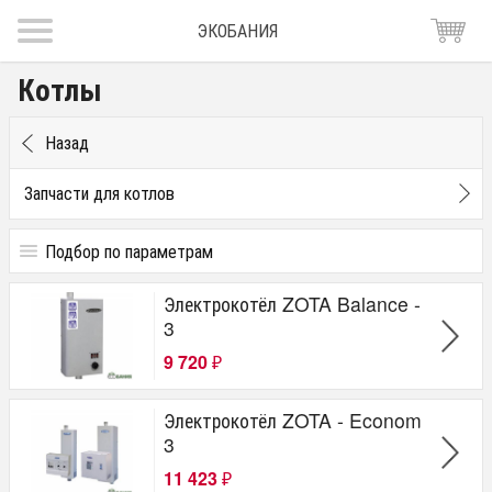
ЭКОБАНИЯ
Котлы
Назад
Запчасти для котлов
Подбор по параметрам
Цена
Электрокотёл ZOTA Balance -
от
до
руб.
3
9 720
Бренд
₽
ЕРМАК
Электрокотёл ZOTA - Econom
Везувий
3
Термофор
Конвектика
11 423
₽